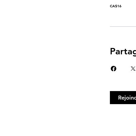
CA$16
Parta
Rejoin