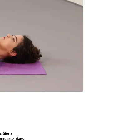
brûler !
fectuerez dans