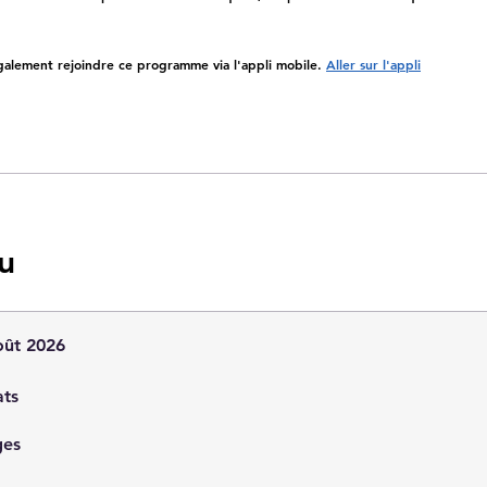
.
alement rejoindre ce programme via l'appli mobile.
Aller sur l'appli
u
oût 2026
ats
ges