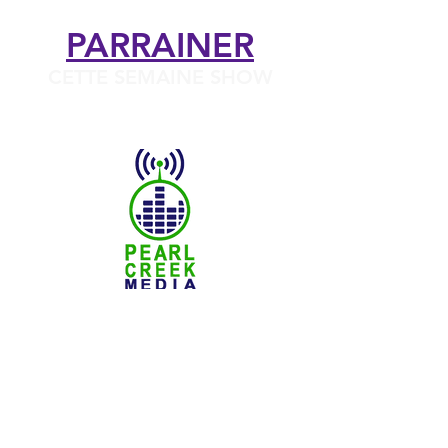
PARRAINER
CETTE SEMAINE SHOW
© 2021 Pearl Creek Media _cc781905-5cde
-3194-bb3b-136bad5cf58d_
Le Buzz - Assiniboia
Le buzz - Maple Creek
Le Buzz - Melville
Le
Buzz - Moose Jaw
Le Buzz - Moosomin
SNN
:
SaskNews.net
PMT : Prairie Music Television