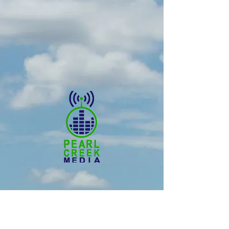
© 2021 Pearl Creek Media _cc781905-5cde
-3194-bb3b-136bad5cf58d_
Le Buzz - Assiniboia
Le buzz - Maple Creek
Le Buzz - Melville
Le