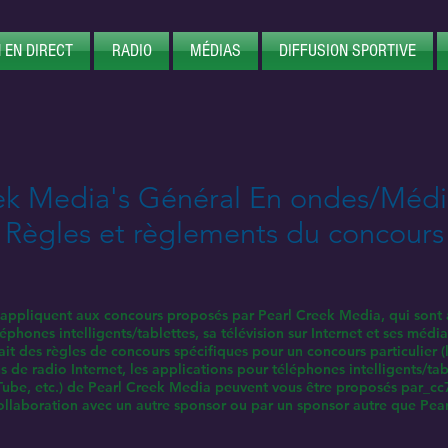
 EN DIRECT
RADIO
MÉDIAS
DIFFUSION SPORTIVE
ek Media's Général En ondes/Médi
Règles et règlements du concours
appliquent aux concours proposés par Pearl Creek Media, qui sont ad
léphones intelligents/tablettes, sa télévision sur Internet et ses méd
 ait des règles de concours spécifiques pour un concours particulier (
 de radio Internet, les applications pour téléphones intelligents/table
uTube, etc.) de Pearl Creek Media peuvent vous être proposés par_c
laboration avec un autre sponsor ou par un sponsor autre que Pea