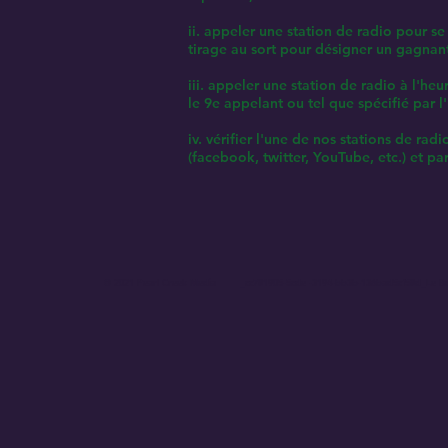
ii. appeler une station de radio pour se
tirage au sort pour désigner un gagnant
iii. appeler une station de radio à l'h
le 9e appelant ou tel que spécifié par 
iv. vérifier l'une de nos stations de rad
(facebook, twitter, YouTube, etc.) et p
© 2021 Pearl Creek Media _cc781905-5cde -3194-bb3b-136bad5cf58d_
Le Bu