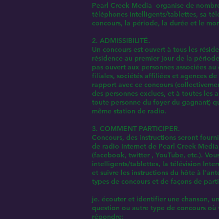
Pearl Creek Media organise de nombreux
téléphones intelligents/tablettes, sa té
concours, la période, la durée et le 
2. ADMISSIBILITÉ.
Un concours est ouvert à tous les résid
résidence au premier jour de la période
pas ouvert aux personnes associées au 
filiales, sociétés affiliées et agences d
rapport avec ce concours (collectiveme
des personnes exclues, et à toutes les 
toute personne du foyer du gagnant) qui
même station de radio.
3. COMMENT PARTICIPER.
Concours, des instructions seront fourni
de radio Internet de Pearl Creek Media, 
(facebook, twitter , YouTube, etc.). Vo
intelligents/tablettes, la télévision In
et suivre les instructions du hôte à l
types de concours et de façons de partic
je. écouter et identifier une chanson, u
question ou autre type de concours où 
répondre;