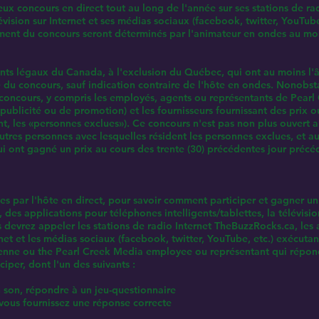
 concours en direct tout au long de l'année sur ses stations de radi
lévision sur Internet et ses médias sociaux (facebook, twitter, YouTu
moment du concours seront déterminés par l'animateur en ondes au m
ents légaux du Canada, à l'exclusion du Québec, qui ont au moins l'
 du concours, sauf indication contraire de l'hôte en ondes. Nonobsta
concours, y compris les employés, agents ou représentants de Pearl 
e publicité ou de promotion) et les fournisseurs fournissant des prix 
nt, les «personnes exclues»). Ce concours n'est pas non plus ouvert
autres personnes avec lesquelles résident les personnes exclues, et 
 ont gagné un prix au cours des trente (30) précédentes jour précéd
es par l'hôte en direct, pour savoir comment participer et gagner un
des applications pour téléphones intelligents/tablettes, la télévisio
us devrez appeler les stations de radio Internet TheBuzzRocks.ca, les
ternet et les médias sociaux (facebook, twitter, YouTube, etc.) exécut
'antenne ou the Pearl Creek Media employee ou représentant qui répo
iper, dont l'un des suivants :
n son, répondre à un jeu-questionnaire
vous fournissez une réponse correcte