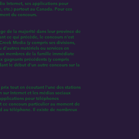
o Internet, ses applications pour
be, etc.) partout au Canada. Pour ces
oment du concours.
âge de la majorité dans leur province de
nt ce qui précède, le concours n'est
Creek Media (y compris ses divisions,
ou d'autres matériels ou services en
 aux membres de la famille immédiate
aux gagnants précédents (y compris
ant le début d'un autre concours sur la
 prix tout en écoutant l'une des stations
n sur Internet et les médias sociaux
 applications pour téléphones
ant ce concours particulier au moment de
nd au téléphone. Il existe de nombreux