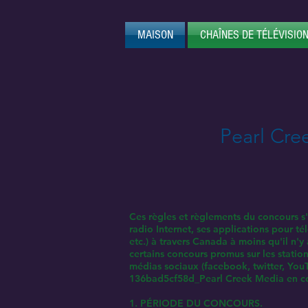
MAISON
CHAÎNES DE TÉLÉVISION
Pearl Cre
Ces règles et règlements du concours s'
radio Internet, ses applications pour té
etc.) à travers Canada à moins qu'il n'y
certains concours promus sur les stations
médias sociaux (facebook, twitter, Yo
136bad5cf58d_Pearl Creek Media en col
1. PÉRIODE DU CONCOURS.