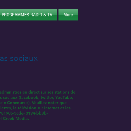
PROGRAMMES RADIO & TV
More
as sociaux
ministrés en direct sur ses stations de
ias sociaux (facebook, twitter, YouTube,
le « Concours »). Veuillez noter que
ttes, la télévision sur Internet et les
c781905-5cde- 3194-bb3b-
rl Creek Media.