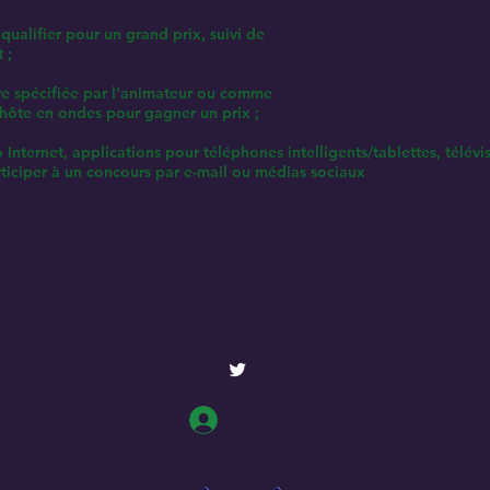
 qualifier pour un grand prix, suivi de
 ;
eure spécifiée par l'animateur ou comme
l'hôte en ondes pour gagner un prix ;
io Internet, applications pour téléphones intelligents/tablettes, télév
articiper à un concours par e-mail ou médias sociaux
zz - Assiniboia
Le buzz - Maple Creek
Le Buzz - Melville
Le Buzz - Moose Jaw
Le Buzz - Moosomin
Se connecter