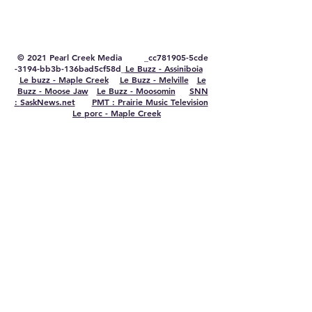
© 2021 Pearl Creek Media _cc781905-5cde
-3194-bb3b-136bad5cf58d_
Le Buzz - Assiniboia
Le buzz - Maple Creek
Le Buzz - Melville
Le
Buzz - Moose Jaw
Le Buzz - Moosomin
SNN
:
SaskNews.net
PMT : Prairie Music Television
Le porc - Maple Creek
Se connecter
TRAVAILLE AVEC NOUS
CONTACTEZ-NOUS
FAITES DE LA PUBLICITÉ AVEC