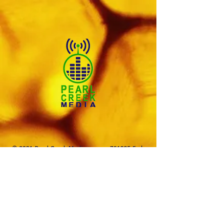
© 2021 Pearl Creek Media _cc781905-5cde
-3194-bb3b-136bad5cf58d_
Le Buzz - Assiniboia
Le buzz - Maple Creek
Le Buzz - Melville
Le
Buzz - Moose Jaw
Le Buzz - Moosomin
SNN
:
SaskNews.net
PMT : Prairie Music Television
Le porc - Maple Creek