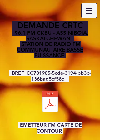
DEMANDE CRTC
96.1 FM CKBU - ASSINIBOIA,
SASKATCHEWAN
STATION DE RADIO FM
COMMUNAUTAIRE BASSE
PUISSANCE
BREF_CC781905-5cde-3194-bb3b-
136bad5cf58d_
ÉMETTEUR FM CARTE DE
CONTOUR