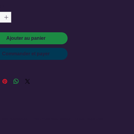
é
*
durn
p Prov. Park
Ajouter au panier
od
Commander et payer
reek
 Flats
 Park
p FN
rtd Centre
k
stance = 411 km
SNN :
SaskNews.net
PMT : Prairie Music Television
Le porc - Maple Creek
ulation =