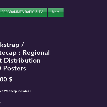
PROGRAMMES RADIO & TV
More
kstrap /
tecap : Regional
t Distribution
0 Posters
Prix
00 $
p / Whitecap includes :
​​