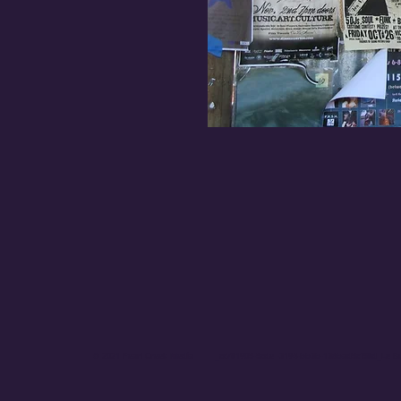
© 2021 Pearl Creek Media _cc781905-5cde -3194-bb3b-136bad5cf58d_
Le Bu