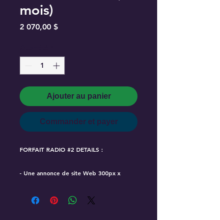
mois)
Prix
2 070,00 $
Quantité
*
Ajouter au panier
Commander et payer
FORFAIT RADIO #2 DETAILS :
- Une annonce de site Web 300px x
300px
Situé sur 2 pages d'accueil de stations de