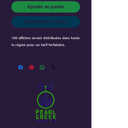
Ajouter au panier
Commander et payer
100 affiches seront distribuées dans toute
la région pour un tarif forfaitaire.
Regina Colleges La région comprend :
University of Regina, Saskatchewan
Polytechnic, Luther College, First Nations
University of Canada, Campion College,
The Style Academy, Saskatchewan Indian
Institute of Technologies, Western
College of Remedial Massage Therapy,
Avant Garde College, Gabriel Dumont
Institute of Native Studies and Applied
Research, Paul J. Hill School of Business &
Regina Adult Campus.