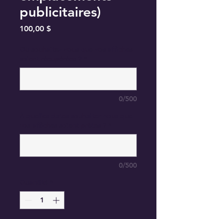
publicitaires)
Prix
100,00 $
Où souhaitez-vous que vos affiches
soient récupérées ?
*
0/500
À quelles dates souhaitez-vous que
vos affiches soient prêtes ?
*
0/500
Quantité
*