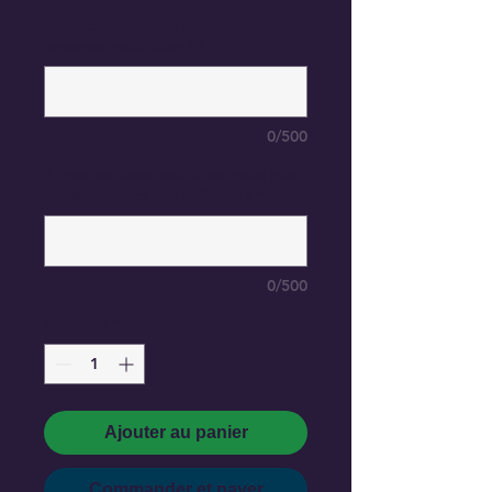
Que voudriez-vous que votre
annonce radio dise ?
*
0/500
À quelles dates souhaitez-vous que
votre annonce soit diffusée ?
*
0/500
Quantité
*
Ajouter au panier
Commander et payer