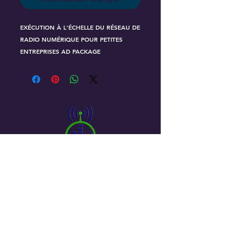
EXÉCUTION À L'ÉCHELLE DU RÉSEAU DE
RADIO NUMÉRIQUE POUR PETITES
ENTREPRISES AD PACKAGE
DÉTAILS:
- Une annonce de site Web 300px x
300px
Situé sur TOUTES les pages d'accueil des
stations de radio numériques de notre
réseau Pearl Creek Media.
Emplacements des marchés : Assiniboia,
Fort Qu'appelle, Maple Creek, Melville,
Moose Jaw ou Moosomin.
© 2021 Pearl Creek Media _cc781905-5cde