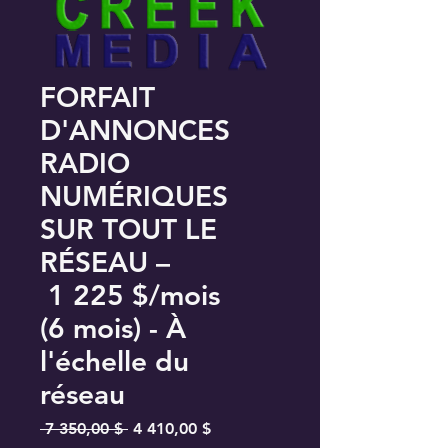
FORFAIT
D'ANNONCES
RADIO
NUMÉRIQUES
SUR TOUT LE
RÉSEAU –
1 225 $/mois
(6 mois) - À
l'échelle du
réseau
Prix
Prix
 7 350,00 $ 
4 410,00 $
original
promotionnel