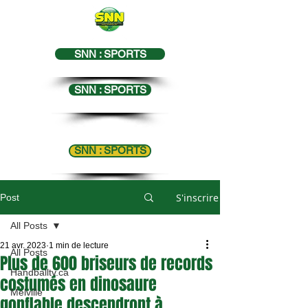
SNN : SPORTS
SNN : SPORTS
SNN : SPORTS
S'inscrire
Post
All Posts
21 avr. 2023
1 min de lecture
All Posts
Plus de 600 briseurs de records
Handballtv.ca
costumés en dinosaure
Melville
gonflable descendront à