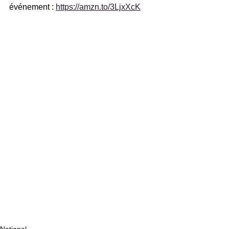
événement : 
https://amzn.to/3LjxXcK
National