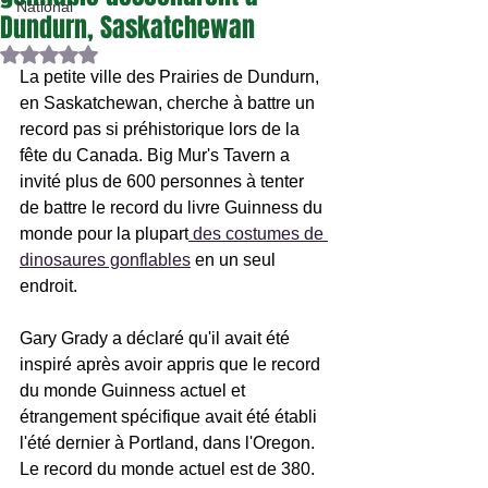
National
Dundurn, Saskatchewan
Noté NaN étoiles sur 5.
La petite ville des Prairies de Dundurn, 
en Saskatchewan, cherche à battre un 
record pas si préhistorique lors de la 
fête du Canada. Big Mur's Tavern a 
invité plus de 600 personnes à tenter 
de battre le record du livre Guinness du 
monde pour la plupart
 des costumes de 
dinosaures gonflables
 en un seul 
endroit.
Gary Grady a déclaré qu'il avait été 
inspiré après avoir appris que le record 
du monde Guinness actuel et 
étrangement spécifique avait été établi 
l'été dernier à Portland, dans l'Oregon. 
Le record du monde actuel est de 380.