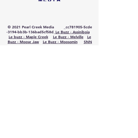
© 2021 Pearl Creek Media _cc781905-5cde
-3194-bb3b-136bad5cf58d_
Le Buzz - Assiniboia
Le buzz - Maple Creek
Le Buzz - Melville
Le
Buzz - Moose Jaw
Le Buzz - Moosomin
SNN
:
SaskNews.net
PMT : Prairie Music Television
Le porc - Maple Creek
Se connecter
TRAVAILLE AVEC NOUS
CONTACTEZ-NOUS
FAITES DE LA PUBLICITÉ AVEC